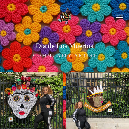
Dia de Los Muertos
C O M M U N I T Y   A R T I S T